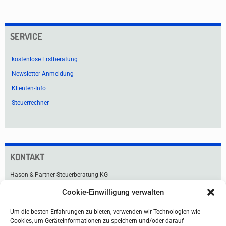
SERVICE
kostenlose Erstberatung
Newsletter-Anmeldung
Klienten-Info
Steuerrechner
KONTAKT
Hason & Partner Steuerberatung KG
Cookie-Einwilligung verwalten
Praterstraße 33
1020 Wien
Um die besten Erfahrungen zu bieten, verwenden wir Technologien wie
Tel +43 1 211 91-0
Cookies, um Geräteinformationen zu speichern und/oder darauf