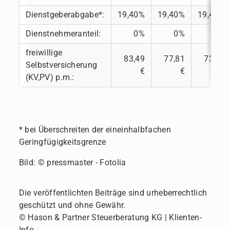
Dienstgeberabgabe*:
19,40%
19,40%
19,40%
Dienstnehmeranteil:
0%
0%
0%
freiwillige
83,49
77,81
73,20
Selbstversicherung
€
€
€
(KV,PV) p.m.:
* bei Überschreiten der eineinhalbfachen
Geringfügigkeitsgrenze
Bild: © pressmaster - Fotolia
Die veröffentlichten Beiträge sind urheberrechtlich
geschützt und ohne Gewähr.
© Hason & Partner Steuerberatung KG | Klienten-
Info