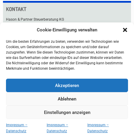
KONTAKT
Hason & Partner Steuerberatung KG
Cookie-Einwilligung verwalten
Praterstraße 33
1020 Wien
Um die besten Erfahrungen zu bieten, verwenden wir Technologien wie
Tel +43 1 211 91-0
Cookies, um Geräteinformationen zu speichern und/oder darauf
Fax +43 1 216 99 76
zuzugreifen. Wenn Sie diesen Technologien zustimmen, können wir Daten
office@hason.at
wie das Surfverhalten oder eindeutige IDs auf dieser Website verarbeiten.
Die Nichteinwilligung oder der Widerruf der Einwilligung kann bestimmte
Lageplan & Anfahrt
Merkmale und Funktionen beeinträchtigen.
Akzeptieren
Ablehnen
Einstellungen anzeigen
Home
Disclaimer
Impressum/Datenschutz
Impressum –
Impressum –
Impressum –
Datenschutz
Datenschutz
Datenschutz