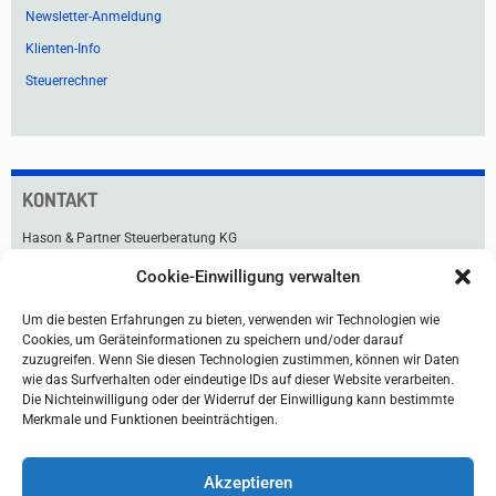
Newsletter-Anmeldung
Klienten-Info
Steuerrechner
KONTAKT
Hason & Partner Steuerberatung KG
Cookie-Einwilligung verwalten
Praterstraße 33
1020 Wien
Um die besten Erfahrungen zu bieten, verwenden wir Technologien wie
Tel +43 1 211 91-0
Cookies, um Geräteinformationen zu speichern und/oder darauf
Fax +43 1 216 99 76
zuzugreifen. Wenn Sie diesen Technologien zustimmen, können wir Daten
office@hason.at
wie das Surfverhalten oder eindeutige IDs auf dieser Website verarbeiten.
Die Nichteinwilligung oder der Widerruf der Einwilligung kann bestimmte
Lageplan & Anfahrt
Merkmale und Funktionen beeinträchtigen.
Akzeptieren