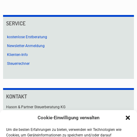
SERVICE
kostenlose Erstberatung
Newsletter-Anmeldung
Klienten-Info
Steuerrechner
KONTAKT
Hason & Partner Steuerberatung KG
Cookie-Einwilligung verwalten
Praterstraße 33
1020 Wien
Um die besten Erfahrungen zu bieten, verwenden wir Technologien wie
Tel +43 1 211 91-0
Cookies, um Geräteinformationen zu speichern und/oder darauf