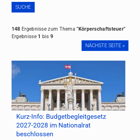
SUCHE
148
Ergebnisse zum Thema
"Körperschaftsteuer"
Ergebnisse
1
bis
9
NÄCHSTE SEITE »
Kurz-Info: Budgetbegleitgesetz
2027-2028 im Nationalrat
beschlossen