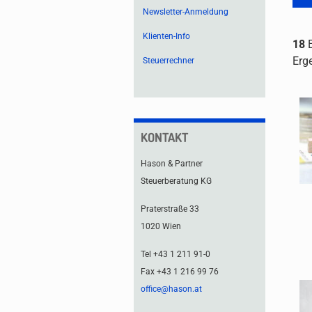
Newsletter-Anmeldung
Klienten-Info
18
E
Erg
Steuerrechner
KONTAKT
Hason & Partner
Steuerberatung KG
Praterstraße 33
1020 Wien
Tel +43 1 211 91-0
Fax +43 1 216 99 76
office@hason.at