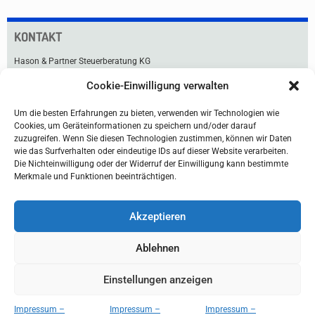
KONTAKT
Hason & Partner Steuerberatung KG
Cookie-Einwilligung verwalten
Praterstraße 33
1020 Wien
Um die besten Erfahrungen zu bieten, verwenden wir Technologien wie
Tel +43 1 211 91-0
Cookies, um Geräteinformationen zu speichern und/oder darauf
Fax +43 1 216 99 76
zuzugreifen. Wenn Sie diesen Technologien zustimmen, können wir Daten
office@hason.at
wie das Surfverhalten oder eindeutige IDs auf dieser Website verarbeiten.
Die Nichteinwilligung oder der Widerruf der Einwilligung kann bestimmte
Lageplan & Anfahrt
Merkmale und Funktionen beeinträchtigen.
Akzeptieren
Ablehnen
Einstellungen anzeigen
Home
Disclaimer
Impressum/Datenschutz
Impressum –
Impressum –
Impressum –