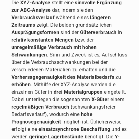
Die
XYZ-Analyse
stellt eine
sinnvolle Ergänzung
zur ABC-Analyse
dar, indem sie den
Verbrauchsverlauf
während eines
längeren
Zeitraums
zeigt. Die beiden grundsätzlichen
Ausprägungsformen
sind der
Güterverbrauch in
relativ konstanten Mengen
bzw. der
unregelmäßige Verbrauch mit hohen
Schwankungen
. Sinn und Zweck ist es, Aufschluss
über die Verbrauchsschwankungen bei den
verschiedenen Materialien zu erhalten und die
Vorhersagegenauigkeit des Materialbedarfs
zu
erhöhen
. Mithilfe der XYZ-Analyse werden die
einzelnen Güter in
drei Materialgruppen
eingeteilt.
Dabei unterliegen die sogenannten
X-Güter
einem
regelmäßigen Verbrauch
(schwankungsfreier
Bedarfsverlauf), wodurch eine
hohe
Prognosegenauigkeit
möglich ist. Üblicherweise
erfolgt eine
einsatzsynchrone Beschaffung
und es
werden
geringe Lagerbestände
benötigt. Die
Y-