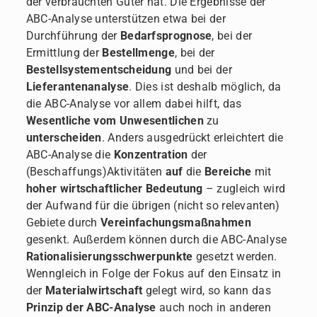
der verbrauchten Güter hat. Die Ergebnisse der
ABC-Analyse unterstützen etwa bei der
Durchführung der
Bedarfsprognose
, bei der
Ermittlung der
Bestellmenge
, bei der
Bestellsystementscheidung
und bei der
Lieferantenanalyse
. Dies ist deshalb möglich, da
die ABC-Analyse vor allem dabei hilft, das
Wesentliche vom Unwesentlichen
zu
unterscheiden
. Anders ausgedrückt erleichtert die
ABC-Analyse die
Konzentration
der
(Beschaffungs)Aktivitäten
auf
die
Bereiche
mit
hoher wirtschaftlicher Bedeutung
– zugleich wird
der Aufwand für die übrigen (nicht so relevanten)
Gebiete durch
Vereinfachungsmaßnahmen
gesenkt. Außerdem können durch die ABC-Analyse
Rationalisierungsschwerpunkte
gesetzt werden.
Wenngleich in Folge der Fokus auf den Einsatz in
der
Materialwirtschaft
gelegt wird, so kann das
Prinzip der ABC-Analyse
auch noch in anderen