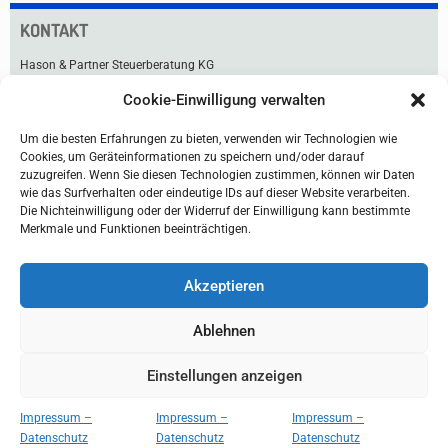
KONTAKT
Hason & Partner Steuerberatung KG
Cookie-Einwilligung verwalten
Praterstraße 33
1020 Wien
Um die besten Erfahrungen zu bieten, verwenden wir Technologien wie
Tel +43 1 211 91-0
Cookies, um Geräteinformationen zu speichern und/oder darauf
Fax +43 1 216 99 76
zuzugreifen. Wenn Sie diesen Technologien zustimmen, können wir Daten
office@hason.at
wie das Surfverhalten oder eindeutige IDs auf dieser Website verarbeiten.
Die Nichteinwilligung oder der Widerruf der Einwilligung kann bestimmte
Lageplan & Anfahrt
Merkmale und Funktionen beeinträchtigen.
Akzeptieren
Ablehnen
Einstellungen anzeigen
Home
Disclaimer
Impressum/Datenschutz
Impressum –
Impressum –
Impressum –
Datenschutz
Datenschutz
Datenschutz