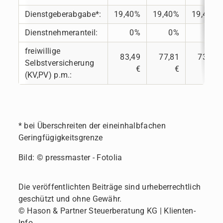
Dienstgeberabgabe*:
19,40%
19,40%
19,40%
Dienstnehmeranteil:
0%
0%
0%
freiwillige
83,49
77,81
73,20
Selbstversicherung
€
€
€
(KV,PV) p.m.:
* bei Überschreiten der eineinhalbfachen
Geringfügigkeitsgrenze
Bild: © pressmaster - Fotolia
Die veröffentlichten Beiträge sind urheberrechtlich
geschützt und ohne Gewähr.
© Hason & Partner Steuerberatung KG | Klienten-
Info