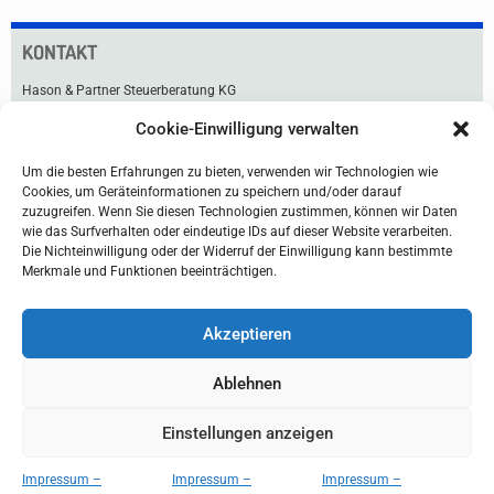
KONTAKT
Hason & Partner Steuerberatung KG
Cookie-Einwilligung verwalten
Praterstraße 33
1020 Wien
Um die besten Erfahrungen zu bieten, verwenden wir Technologien wie
Tel +43 1 211 91-0
Cookies, um Geräteinformationen zu speichern und/oder darauf
Fax +43 1 216 99 76
zuzugreifen. Wenn Sie diesen Technologien zustimmen, können wir Daten
office@hason.at
wie das Surfverhalten oder eindeutige IDs auf dieser Website verarbeiten.
Die Nichteinwilligung oder der Widerruf der Einwilligung kann bestimmte
Lageplan & Anfahrt
Merkmale und Funktionen beeinträchtigen.
Akzeptieren
Ablehnen
Einstellungen anzeigen
Home
Disclaimer
Impressum/Datenschutz
Impressum –
Impressum –
Impressum –